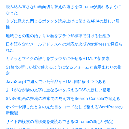
読み込み直さない画面切り替えの速さをChromeが測れるように
なった
タブに添えた閉じるボタンを読み上げに伝えるARIAの新しい属
性
地域ごとの週の始まりや暦をブラウザ標準で引ける仕組み
日本語を含むメールアドレスへの対応が次期WordPressで見送ら
れた
カメラとマイクの許可をブラウザに任せるHTMLの新要素
Safariの新しい版で使えるようになるフォームと表示まわりの指
定
JavaScriptで組んでいた部品がHTML側に移りつつある
ふりがなが隣の文字に重なるのを抑えるCSSの新しい指定
SNSや動画の投稿の検索での見え方をSearch Consoleで追える
ホバーや押したときの見た目をコードなしで整えるWordPressの
新機能
サイト内検索の遷移先を先読みできるChromeの新しい指定