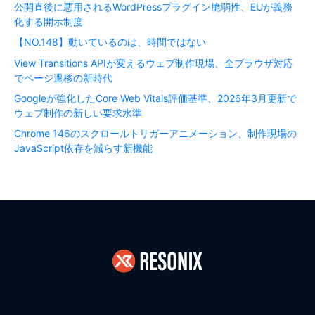
公開直後に悪用されるWordPressプラグイン脆弱性、EUが義務
化する開示制度
【NO.148】動いているのは、時間ではない
View Transitions APIが変えるウェブ制作現場、全ブラウザ対応
でページ遷移の新時代
Googleが強化したCore Web Vitals評価基準、2026年3月更新で
ウェブ制作の新しい要求水準
Chrome 146のスクロールトリガーアニメーション、制作現場の
JavaScript依存を減らす新機能