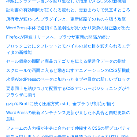
枠線にグラデーションを回り道なしで指定できるCSSの新機能
証明書の有効期間が短くなる流れと、更新まわりで見直すところ
所有者が変わったプラグインと、更新経路そのものを狙う攻撃
WordPress本体で連鎖する脆弱性が見つかり緊急の修正版が出た
Firefoxが隔週リリースへ、ブラウザ更新の間隔が縮む
ブロックごとにタブレットとモバイルの見た目を変えられるエデ
ィタの新機能
セール価格の期間と商品カテゴリを伝える構造化データの指針
スクロールで画面に入ると動き出すアニメーションのCSS新機能
次期WordPressのベータに加わったタブや目次の新しいブロック
要素同士を結びつけて配置するCSSアンカーポジショニングが全
ブラウザに揃う
gzipやBrotliに続く圧縮方式zstd、全ブラウザ対応が揃う
WordPressの最新メンテナンス更新が直した不具合と自動更新の
意味
フォームの入力欄が中身に合わせて伸縮するCSSの新プロパティ
画像と同じ書き方で動画や音声も遅延読み込みできるHTML属性