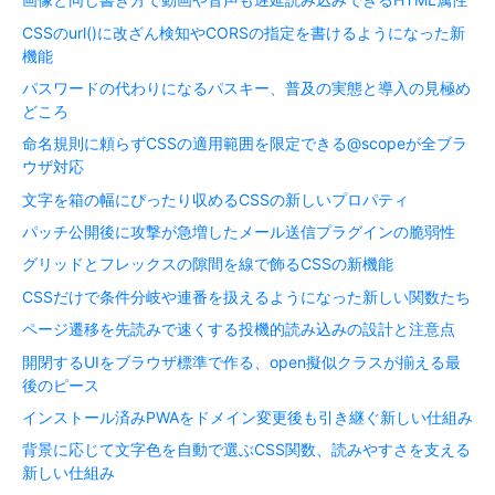
CSSのurl()に改ざん検知やCORSの指定を書けるようになった新
機能
パスワードの代わりになるパスキー、普及の実態と導入の見極め
どころ
命名規則に頼らずCSSの適用範囲を限定できる@scopeが全ブラ
ウザ対応
文字を箱の幅にぴったり収めるCSSの新しいプロパティ
パッチ公開後に攻撃が急増したメール送信プラグインの脆弱性
グリッドとフレックスの隙間を線で飾るCSSの新機能
CSSだけで条件分岐や連番を扱えるようになった新しい関数たち
ページ遷移を先読みで速くする投機的読み込みの設計と注意点
開閉するUIをブラウザ標準で作る、open擬似クラスが揃える最
後のピース
インストール済みPWAをドメイン変更後も引き継ぐ新しい仕組み
背景に応じて文字色を自動で選ぶCSS関数、読みやすさを支える
新しい仕組み