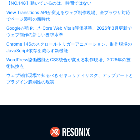
【NO.148】動いているのは、時間ではない
View Transitions APIが変えるウェブ制作現場、全ブラウザ対応
でページ遷移の新時代
Googleが強化したCore Web Vitals評価基準、2026年3月更新で
ウェブ制作の新しい要求水準
Chrome 146のスクロールトリガーアニメーション、制作現場の
JavaScript依存を減らす新機能
WordPress協働機能とCSS統合が変える制作現場、2026年の技
術転換点
ウェブ制作現場で知るべきセキュリティリスク、アップデートと
プラグイン脆弱性の現実