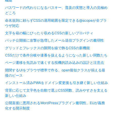
機能
パスワードの代わりになるパスキー、普及の実態と導入の見極め
どころ
命名規則に頼らずCSSの適用範囲を限定できる@scopeが全ブラ
ウザ対応
文字を箱の幅にぴったり収めるCSSの新しいプロパティ
パッチ公開後に攻撃が急増したメール送信プラグインの脆弱性
グリッドとフレックスの隙間を線で飾るCSSの新機能
CSSだけで条件分岐や連番を扱えるようになった新しい関数たち
ページ遷移を先読みで速くする投機的読み込みの設計と注意点
開閉するUIをブラウザ標準で作る、open擬似クラスが揃える最
後のピース
インストール済みPWAをドメイン変更後も引き継ぐ新しい仕組み
背景に応じて文字色を自動で選ぶCSS関数、読みやすさを支える
新しい仕組み
公開直後に悪用されるWordPressプラグイン脆弱性、EUが義務
化する開示制度