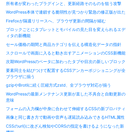
所有者が変わったプラグインと、更新経路そのものを狙う攻撃
WordPress本体で連鎖する脆弱性が見つかり緊急の修正版が出た
Firefoxが隔週リリースへ、ブラウザ更新の間隔が縮む
ブロックごとにタブレットとモバイルの見た目を変えられるエデ
ィタの新機能
セール価格の期間と商品カテゴリを伝える構造化データの指針
スクロールで画面に入ると動き出すアニメーションのCSS新機能
次期WordPressのベータに加わったタブや目次の新しいブロック
要素同士を結びつけて配置するCSSアンカーポジショニングが全
ブラウザに揃う
gzipやBrotliに続く圧縮方式zstd、全ブラウザ対応が揃う
WordPressの最新メンテナンス更新が直した不具合と自動更新の
意味
フォームの入力欄が中身に合わせて伸縮するCSSの新プロパティ
画像と同じ書き方で動画や音声も遅延読み込みできるHTML属性
CSSのurl()に改ざん検知やCORSの指定を書けるようになった新