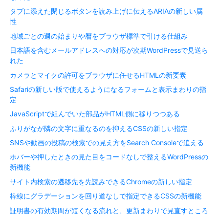
タブに添えた閉じるボタンを読み上げに伝えるARIAの新しい属
性
地域ごとの週の始まりや暦をブラウザ標準で引ける仕組み
日本語を含むメールアドレスへの対応が次期WordPressで見送ら
れた
カメラとマイクの許可をブラウザに任せるHTMLの新要素
Safariの新しい版で使えるようになるフォームと表示まわりの指
定
JavaScriptで組んでいた部品がHTML側に移りつつある
ふりがなが隣の文字に重なるのを抑えるCSSの新しい指定
SNSや動画の投稿の検索での見え方をSearch Consoleで追える
ホバーや押したときの見た目をコードなしで整えるWordPressの
新機能
サイト内検索の遷移先を先読みできるChromeの新しい指定
枠線にグラデーションを回り道なしで指定できるCSSの新機能
証明書の有効期間が短くなる流れと、更新まわりで見直すところ