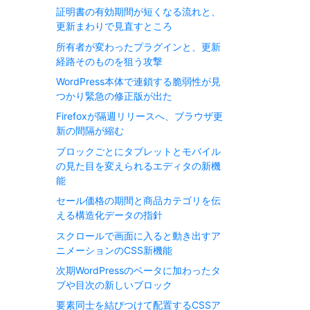
証明書の有効期間が短くなる流れと、
更新まわりで見直すところ
所有者が変わったプラグインと、更新
経路そのものを狙う攻撃
WordPress本体で連鎖する脆弱性が見
つかり緊急の修正版が出た
Firefoxが隔週リリースへ、ブラウザ更
新の間隔が縮む
ブロックごとにタブレットとモバイル
の見た目を変えられるエディタの新機
能
セール価格の期間と商品カテゴリを伝
える構造化データの指針
スクロールで画面に入ると動き出すア
ニメーションのCSS新機能
次期WordPressのベータに加わったタ
ブや目次の新しいブロック
要素同士を結びつけて配置するCSSア