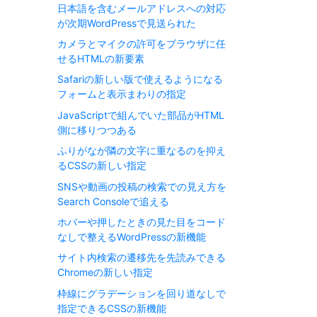
日本語を含むメールアドレスへの対応
が次期WordPressで見送られた
カメラとマイクの許可をブラウザに任
せるHTMLの新要素
Safariの新しい版で使えるようになる
フォームと表示まわりの指定
JavaScriptで組んでいた部品がHTML
側に移りつつある
ふりがなが隣の文字に重なるのを抑え
るCSSの新しい指定
SNSや動画の投稿の検索での見え方を
Search Consoleで追える
ホバーや押したときの見た目をコード
なしで整えるWordPressの新機能
サイト内検索の遷移先を先読みできる
Chromeの新しい指定
枠線にグラデーションを回り道なしで
指定できるCSSの新機能