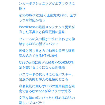
ンカーポジショニングが全ブラウザに
揃う
gzipやBrotliに続く圧縮方式zstd、全ブ
ラウザ対応が揃う
WordPressの最新メンテナンス更新が
直した不具合と自動更新の意味
フォームの入力欄が中身に合わせて伸
縮するCSSの新プロパティ
画像と同じ書き方で動画や音声も遅延
読み込みできるHTML属性
CSSのurl()に改ざん検知やCORSの指
定を書けるようになった新機能
パスワードの代わりになるパスキー、
普及の実態と導入の見極めどころ
命名規則に頼らずCSSの適用範囲を限
定できる@scopeが全ブラウザ対応
文字を箱の幅にぴったり収めるCSSの
新しいプロパティ