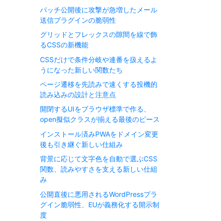
パッチ公開後に攻撃が急増したメール
送信プラグインの脆弱性
グリッドとフレックスの隙間を線で飾
るCSSの新機能
CSSだけで条件分岐や連番を扱えるよ
うになった新しい関数たち
ページ遷移を先読みで速くする投機的
読み込みの設計と注意点
開閉するUIをブラウザ標準で作る、
open擬似クラスが揃える最後のピース
インストール済みPWAをドメイン変更
後も引き継ぐ新しい仕組み
背景に応じて文字色を自動で選ぶCSS
関数、読みやすさを支える新しい仕組
み
公開直後に悪用されるWordPressプラ
グイン脆弱性、EUが義務化する開示制
度