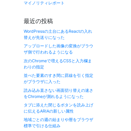
マイノリティレポート
最近の投稿
WordPressの土台にあるReactの入れ
替えが先送りになった
アップロードした画像の変換がブラウ
ザ側で行われるようになる
次のChromeで増えるCSSと入力欄ま
わりの指定
並べた要素のすき間に罫線を引く指定
がブラウザに入った
読み込み直さない画面切り替えの速さ
をChromeが測れるようになった
タブに添えた閉じるボタンを読み上げ
に伝えるARIAの新しい属性
地域ごとの週の始まりや暦をブラウザ
標準で引ける仕組み