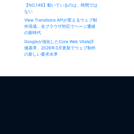
【NO.148】動いているのは、時間では
ない
View Transitions APIが変えるウェブ制
作現場、全ブラウザ対応でページ遷移
の新時代
Googleが強化したCore Web Vitals評
価基準、2026年3月更新でウェブ制作
の新しい要求水準