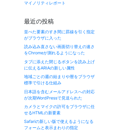
マイノリティレポート
最近の投稿
並べた要素のすき間に罫線を引く指定
がブラウザに入った
読み込み直さない画面切り替えの速さ
をChromeが測れるようになった
タブに添えた閉じるボタンを読み上げ
に伝えるARIAの新しい属性
地域ごとの週の始まりや暦をブラウザ
標準で引ける仕組み
日本語を含むメールアドレスへの対応
が次期WordPressで見送られた
カメラとマイクの許可をブラウザに任
せるHTMLの新要素
Safariの新しい版で使えるようになる
フォームと表示まわりの指定