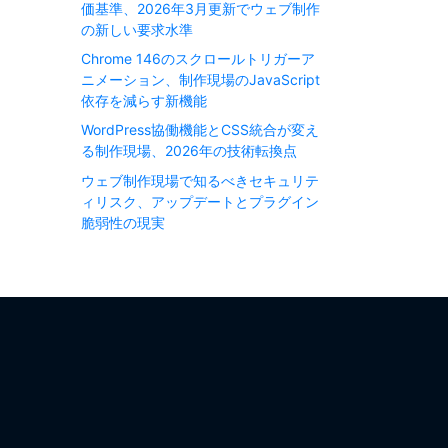
価基準、2026年3月更新でウェブ制作
の新しい要求水準
Chrome 146のスクロールトリガーア
ニメーション、制作現場のJavaScript
依存を減らす新機能
WordPress協働機能とCSS統合が変え
る制作現場、2026年の技術転換点
ウェブ制作現場で知るべきセキュリテ
ィリスク、アップデートとプラグイン
脆弱性の現実