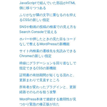
JavaScriptで組んでいた部品がHTML
側に移りつつある
ふりがなが隣の文字に重なるのを抑え
るCSSの新しい指定
SNSや動画の投稿の検索での見え方を
Search Consoleで追える
ホバーや押したときの見た目をコード
なしで整えるWordPressの新機能
サイト内検索の遷移先を先読みできる
Chromeの新しい指定
枠線にグラデーションを回り道なしで
指定できるCSSの新機能
証明書の有効期間が短くなる流れと、
更新まわりで見直すところ
所有者が変わったプラグインと、更新
経路そのものを狙う攻撃
WordPress本体で連鎖する脆弱性が見
つかり緊急の修正版が出た