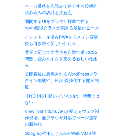
ページ遷移を先読みで速くする投機的
読み込みの設計と注意点
開閉するUIをブラウザ標準で作る、
open擬似クラスが揃える最後のピース
インストール済みPWAをドメイン変更
後も引き継ぐ新しい仕組み
背景に応じて文字色を自動で選ぶCSS
関数、読みやすさを支える新しい仕組
み
公開直後に悪用されるWordPressプラ
グイン脆弱性、EUが義務化する開示制
度
【NO.148】動いているのは、時間では
ない
View Transitions APIが変えるウェブ制
作現場、全ブラウザ対応でページ遷移
の新時代
Googleが強化したCore Web Vitals評