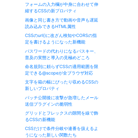
フォームの入力欄が中身に合わせて伸
縮するCSSの新プロパティ
画像と同じ書き方で動画や音声も遅延
読み込みできるHTML属性
CSSのurl()に改ざん検知やCORSの指
定を書けるようになった新機能
パスワードの代わりになるパスキー、
普及の実態と導入の見極めどころ
命名規則に頼らずCSSの適用範囲を限
定できる@scopeが全ブラウザ対応
文字を箱の幅にぴったり収めるCSSの
新しいプロパティ
パッチ公開後に攻撃が急増したメール
送信プラグインの脆弱性
グリッドとフレックスの隙間を線で飾
るCSSの新機能
CSSだけで条件分岐や連番を扱えるよ
うになった新しい関数たち