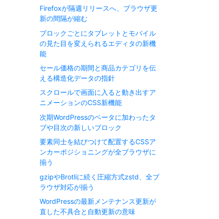
Firefoxが隔週リリースへ、ブラウザ更
新の間隔が縮む
ブロックごとにタブレットとモバイル
の見た目を変えられるエディタの新機
能
セール価格の期間と商品カテゴリを伝
える構造化データの指針
スクロールで画面に入ると動き出すア
ニメーションのCSS新機能
次期WordPressのベータに加わったタ
ブや目次の新しいブロック
要素同士を結びつけて配置するCSSア
ンカーポジショニングが全ブラウザに
揃う
gzipやBrotliに続く圧縮方式zstd、全ブ
ラウザ対応が揃う
WordPressの最新メンテナンス更新が
直した不具合と自動更新の意味