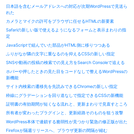
日本語を含むメールアドレスへの対応が次期WordPressで見送ら
れた
カメラとマイクの許可をブラウザに任せるHTMLの新要素
Safariの新しい版で使えるようになるフォームと表示まわりの指
定
JavaScriptで組んでいた部品がHTML側に移りつつある
ふりがなが隣の文字に重なるのを抑えるCSSの新しい指定
SNSや動画の投稿の検索での見え方をSearch Consoleで追える
ホバーや押したときの見た目をコードなしで整えるWordPressの
新機能
サイト内検索の遷移先を先読みできるChromeの新しい指定
枠線にグラデーションを回り道なしで指定できるCSSの新機能
証明書の有効期間が短くなる流れと、更新まわりで見直すところ
所有者が変わったプラグインと、更新経路そのものを狙う攻撃
WordPress本体で連鎖する脆弱性が見つかり緊急の修正版が出た
Firefoxが隔週リリースへ、ブラウザ更新の間隔が縮む