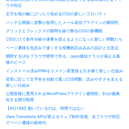
ウザ対応
文字を箱の幅にぴったり収めるCSSの新しいプロパティ
パッチ公開後に攻撃が急増したメール送信プラグインの脆弱性
グリッドとフレックスの隙間を線で飾るCSSの新機能
CSSだけで条件分岐や連番を扱えるようになった新しい関数たち
ページ遷移を先読みで速くする投機的読み込みの設計と注意点
開閉するUIをブラウザ標準で作る、open擬似クラスが揃える最
後のピース
インストール済みPWAをドメイン変更後も引き継ぐ新しい仕組み
背景に応じて文字色を自動で選ぶCSS関数、読みやすさを支える
新しい仕組み
公開直後に悪用されるWordPressプラグイン脆弱性、EUが義務
化する開示制度
【NO.148】動いているのは、時間ではない
View Transitions APIが変えるウェブ制作現場、全ブラウザ対応
でページ遷移の新時代