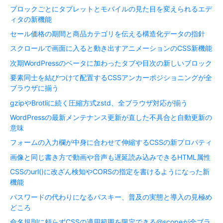
ブロックごとにタブレットとモバイルの見た目を変えられるエデ
ィタの新機能
セール価格の期間と商品カテゴリを伝える構造化データの指針
スクロールで画面に入ると動き出すアニメーションのCSS新機能
次期WordPressのベータに加わったタブや目次の新しいブロック
要素同士を結びつけて配置するCSSアンカーポジショニングが全
ブラウザに揃う
gzipやBrotliに続く圧縮方式zstd、全ブラウザ対応が揃う
WordPressの最新メンテナンス更新が直した不具合と自動更新の
意味
フォームの入力欄が中身に合わせて伸縮するCSSの新プロパティ
画像と同じ書き方で動画や音声も遅延読み込みできるHTML属性
CSSのurl()に改ざん検知やCORSの指定を書けるようになった新
機能
パスワードの代わりになるパスキー、普及の実態と導入の見極め
どころ
命名規則に頼らずCSSの適用範囲を限定できる@scopeが全ブラ