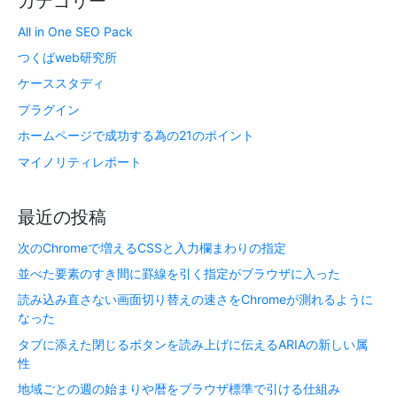
カテゴリー
All in One SEO Pack
つくばweb研究所
ケーススタディ
プラグイン
ホームページで成功する為の21のポイント
マイノリティレポート
最近の投稿
次のChromeで増えるCSSと入力欄まわりの指定
並べた要素のすき間に罫線を引く指定がブラウザに入った
読み込み直さない画面切り替えの速さをChromeが測れるように
なった
タブに添えた閉じるボタンを読み上げに伝えるARIAの新しい属
性
地域ごとの週の始まりや暦をブラウザ標準で引ける仕組み