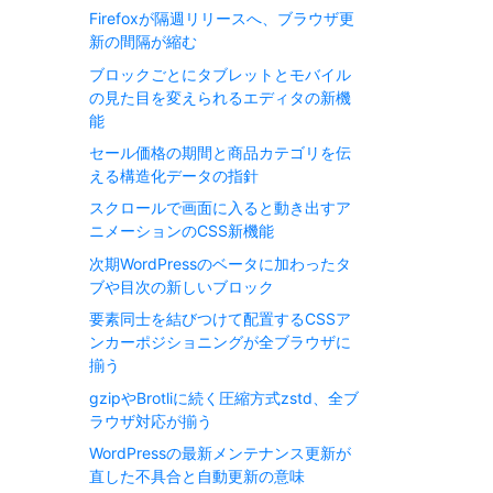
Firefoxが隔週リリースへ、ブラウザ更
新の間隔が縮む
ブロックごとにタブレットとモバイル
の見た目を変えられるエディタの新機
能
セール価格の期間と商品カテゴリを伝
える構造化データの指針
スクロールで画面に入ると動き出すア
ニメーションのCSS新機能
次期WordPressのベータに加わったタ
ブや目次の新しいブロック
要素同士を結びつけて配置するCSSア
ンカーポジショニングが全ブラウザに
揃う
gzipやBrotliに続く圧縮方式zstd、全ブ
ラウザ対応が揃う
WordPressの最新メンテナンス更新が
直した不具合と自動更新の意味