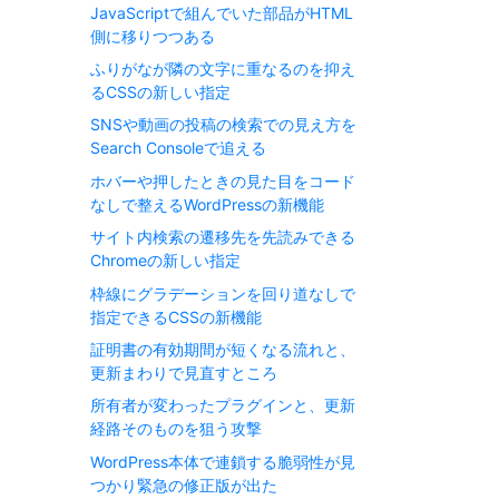
JavaScriptで組んでいた部品がHTML
側に移りつつある
ふりがなが隣の文字に重なるのを抑え
るCSSの新しい指定
SNSや動画の投稿の検索での見え方を
Search Consoleで追える
ホバーや押したときの見た目をコード
なしで整えるWordPressの新機能
サイト内検索の遷移先を先読みできる
Chromeの新しい指定
枠線にグラデーションを回り道なしで
指定できるCSSの新機能
証明書の有効期間が短くなる流れと、
更新まわりで見直すところ
所有者が変わったプラグインと、更新
経路そのものを狙う攻撃
WordPress本体で連鎖する脆弱性が見
つかり緊急の修正版が出た