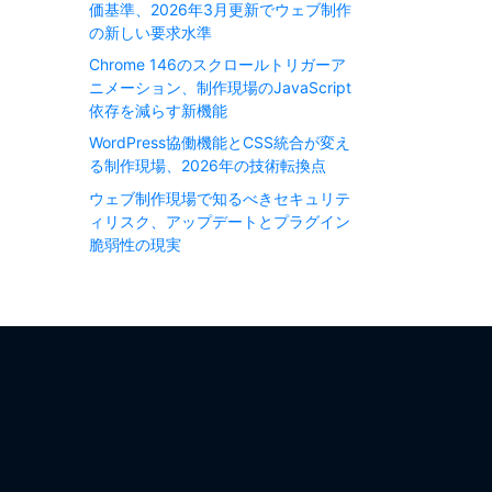
価基準、2026年3月更新でウェブ制作
の新しい要求水準
Chrome 146のスクロールトリガーア
ニメーション、制作現場のJavaScript
依存を減らす新機能
WordPress協働機能とCSS統合が変え
る制作現場、2026年の技術転換点
ウェブ制作現場で知るべきセキュリテ
ィリスク、アップデートとプラグイン
脆弱性の現実