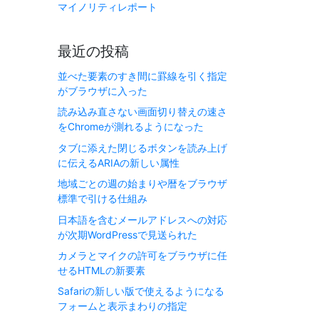
マイノリティレポート
最近の投稿
並べた要素のすき間に罫線を引く指定
がブラウザに入った
読み込み直さない画面切り替えの速さ
をChromeが測れるようになった
タブに添えた閉じるボタンを読み上げ
に伝えるARIAの新しい属性
地域ごとの週の始まりや暦をブラウザ
標準で引ける仕組み
日本語を含むメールアドレスへの対応
が次期WordPressで見送られた
カメラとマイクの許可をブラウザに任
せるHTMLの新要素
Safariの新しい版で使えるようになる
フォームと表示まわりの指定