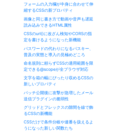
フォームの入力欄が中身に合わせて伸
縮するCSSの新プロパティ
画像と同じ書き方で動画や音声も遅延
読み込みできるHTML属性
CSSのurl()に改ざん検知やCORSの指
定を書けるようになった新機能
パスワードの代わりになるパスキー、
普及の実態と導入の見極めどころ
命名規則に頼らずCSSの適用範囲を限
定できる@scopeが全ブラウザ対応
文字を箱の幅にぴったり収めるCSSの
新しいプロパティ
パッチ公開後に攻撃が急増したメール
送信プラグインの脆弱性
グリッドとフレックスの隙間を線で飾
るCSSの新機能
CSSだけで条件分岐や連番を扱えるよ
うになった新しい関数たち