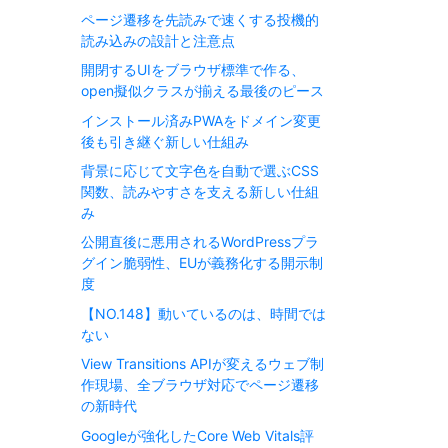
ページ遷移を先読みで速くする投機的
読み込みの設計と注意点
開閉するUIをブラウザ標準で作る、
open擬似クラスが揃える最後のピース
インストール済みPWAをドメイン変更
後も引き継ぐ新しい仕組み
背景に応じて文字色を自動で選ぶCSS
関数、読みやすさを支える新しい仕組
み
公開直後に悪用されるWordPressプラ
グイン脆弱性、EUが義務化する開示制
度
【NO.148】動いているのは、時間では
ない
View Transitions APIが変えるウェブ制
作現場、全ブラウザ対応でページ遷移
の新時代
Googleが強化したCore Web Vitals評