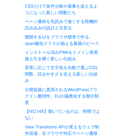
CSSだけで条件分岐や連番を扱えるよ
うになった新しい関数たち
ページ遷移を先読みで速くする投機的
読み込みの設計と注意点
開閉するUIをブラウザ標準で作る、
open擬似クラスが揃える最後のピース
インストール済みPWAをドメイン変更
後も引き継ぐ新しい仕組み
背景に応じて文字色を自動で選ぶCSS
関数、読みやすさを支える新しい仕組
み
公開直後に悪用されるWordPressプラ
グイン脆弱性、EUが義務化する開示制
度
【NO.148】動いているのは、時間では
ない
View Transitions APIが変えるウェブ制
作現場、全ブラウザ対応でページ遷移