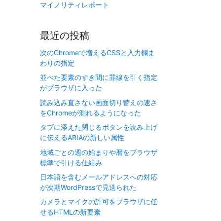
マイノリティレポート
最近の投稿
次のChromeで増えるCSSと入力欄ま
わりの指定
並べた要素のすき間に罫線を引く指定
がブラウザに入った
読み込み直さない画面切り替えの速さ
をChromeが測れるようになった
タブに添えた閉じるボタンを読み上げ
に伝えるARIAの新しい属性
地域ごとの週の始まりや暦をブラウザ
標準で引ける仕組み
日本語を含むメールアドレスへの対応
が次期WordPressで見送られた
カメラとマイクの許可をブラウザに任
せるHTMLの新要素