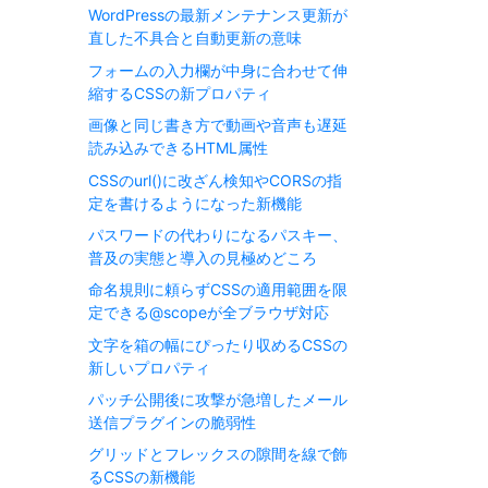
WordPressの最新メンテナンス更新が
直した不具合と自動更新の意味
フォームの入力欄が中身に合わせて伸
縮するCSSの新プロパティ
画像と同じ書き方で動画や音声も遅延
読み込みできるHTML属性
CSSのurl()に改ざん検知やCORSの指
定を書けるようになった新機能
パスワードの代わりになるパスキー、
普及の実態と導入の見極めどころ
命名規則に頼らずCSSの適用範囲を限
定できる@scopeが全ブラウザ対応
文字を箱の幅にぴったり収めるCSSの
新しいプロパティ
パッチ公開後に攻撃が急増したメール
送信プラグインの脆弱性
グリッドとフレックスの隙間を線で飾
るCSSの新機能