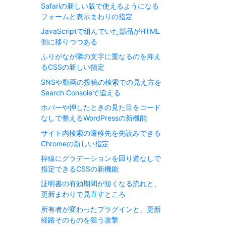
Safariの新しい版で使えるようになる
フォームと表示まわりの指定
JavaScriptで組んでいた部品がHTML
側に移りつつある
ふりがなが隣の文字に重なるのを抑え
るCSSの新しい指定
SNSや動画の投稿の検索での見え方を
Search Consoleで追える
ホバーや押したときの見た目をコード
なしで整えるWordPressの新機能
サイト内検索の遷移先を先読みできる
Chromeの新しい指定
枠線にグラデーションを回り道なしで
指定できるCSSの新機能
証明書の有効期間が短くなる流れと、
更新まわりで見直すところ
所有者が変わったプラグインと、更新
経路そのものを狙う攻撃