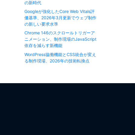
の新時代
Googleが強化したCore Web Vitals評
価基準、2026年3月更新でウェブ制作
の新しい要求水準
Chrome 146のスクロールトリガーア
ニメーション、制作現場のJavaScript
依存を減らす新機能
WordPress協働機能とCSS統合が変え
る制作現場、2026年の技術転換点