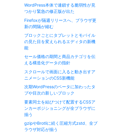
WordPress本体で連鎖する脆弱性が見
つかり緊急の修正版が出た
Firefoxが隔週リリースへ、ブラウザ更
新の間隔が縮む
ブロックごとにタブレットとモバイル
の見た目を変えられるエディタの新機
能
セール価格の期間と商品カテゴリを伝
える構造化データの指針
スクロールで画面に入ると動き出すア
ニメーションのCSS新機能
次期WordPressのベータに加わったタ
ブや目次の新しいブロック
要素同士を結びつけて配置するCSSア
ンカーポジショニングが全ブラウザに
揃う
gzipやBrotliに続く圧縮方式zstd、全ブ
ラウザ対応が揃う