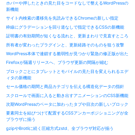
ホバーや押したときの見た目をコードなしで整えるWordPressの
新機能
サイト内検索の遷移先を先読みできるChromeの新しい指定
枠線にグラデーションを回り道なしで指定できるCSSの新機能
証明書の有効期間が短くなる流れと、更新まわりで見直すところ
所有者が変わったプラグインと、更新経路そのものを狙う攻撃
WordPress本体で連鎖する脆弱性が見つかり緊急の修正版が出た
Firefoxが隔週リリースへ、ブラウザ更新の間隔が縮む
ブロックごとにタブレットとモバイルの見た目を変えられるエデ
ィタの新機能
セール価格の期間と商品カテゴリを伝える構造化データの指針
スクロールで画面に入ると動き出すアニメーションのCSS新機能
次期WordPressのベータに加わったタブや目次の新しいブロック
要素同士を結びつけて配置するCSSアンカーポジショニングが全
ブラウザに揃う
gzipやBrotliに続く圧縮方式zstd、全ブラウザ対応が揃う