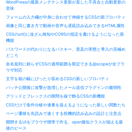
WordPressの最新メンテナンス更新が直した不具合と自動更新の
意味
フォームの入力欄が中身に合わせて伸縮するCSSの新プロパティ
画像と同じ書き方で動画や音声も遅延読み込みできるHTML属性
CSSのurl()に改ざん検知やCORSの指定を書けるようになった新
機能
パスワードの代わりになるパスキー、普及の実態と導入の見極め
どころ
命名規則に頼らずCSSの適用範囲を限定できる@scopeが全ブラ
ウザ対応
文字を箱の幅にぴったり収めるCSSの新しいプロパティ
パッチ公開後に攻撃が急増したメール送信プラグインの脆弱性
グリッドとフレックスの隙間を線で飾るCSSの新機能
CSSだけで条件分岐や連番を扱えるようになった新しい関数たち
ページ遷移を先読みで速くする投機的読み込みの設計と注意点
開閉するUIをブラウザ標準で作る、open擬似クラスが揃える最
後のピース