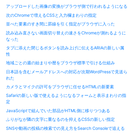
アップロードした画像の変換がブラウザ側で行われるようになる
次のChromeで増えるCSSと入力欄まわりの指定
並べた要素のすき間に罫線を引く指定がブラウザに入った
読み込み直さない画面切り替えの速さをChromeが測れるように
なった
タブに添えた閉じるボタンを読み上げに伝えるARIAの新しい属
性
地域ごとの週の始まりや暦をブラウザ標準で引ける仕組み
日本語を含むメールアドレスへの対応が次期WordPressで見送ら
れた
カメラとマイクの許可をブラウザに任せるHTMLの新要素
Safariの新しい版で使えるようになるフォームと表示まわりの指
定
JavaScriptで組んでいた部品がHTML側に移りつつある
ふりがなが隣の文字に重なるのを抑えるCSSの新しい指定
SNSや動画の投稿の検索での見え方をSearch Consoleで追える