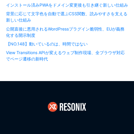
インストール済みPWAをドメイン変更後も引き継ぐ新しい仕組み
背景に応じて文字色を自動で選ぶCSS関数、読みやすさを支える
新しい仕組み
公開直後に悪用されるWordPressプラグイン脆弱性、EUが義務
化する開示制度
【NO.148】動いているのは、時間ではない
View Transitions APIが変えるウェブ制作現場、全ブラウザ対応
でページ遷移の新時代