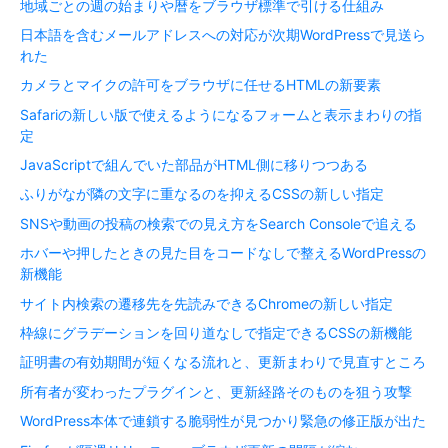
地域ごとの週の始まりや暦をブラウザ標準で引ける仕組み
日本語を含むメールアドレスへの対応が次期WordPressで見送ら
れた
カメラとマイクの許可をブラウザに任せるHTMLの新要素
Safariの新しい版で使えるようになるフォームと表示まわりの指
定
JavaScriptで組んでいた部品がHTML側に移りつつある
ふりがなが隣の文字に重なるのを抑えるCSSの新しい指定
SNSや動画の投稿の検索での見え方をSearch Consoleで追える
ホバーや押したときの見た目をコードなしで整えるWordPressの
新機能
サイト内検索の遷移先を先読みできるChromeの新しい指定
枠線にグラデーションを回り道なしで指定できるCSSの新機能
証明書の有効期間が短くなる流れと、更新まわりで見直すところ
所有者が変わったプラグインと、更新経路そのものを狙う攻撃
WordPress本体で連鎖する脆弱性が見つかり緊急の修正版が出た