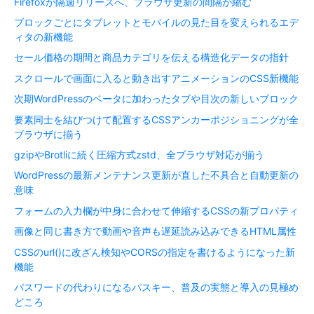
Firefoxが隔週リリースへ、ブラウザ更新の間隔が縮む
ブロックごとにタブレットとモバイルの見た目を変えられるエデ
ィタの新機能
セール価格の期間と商品カテゴリを伝える構造化データの指針
スクロールで画面に入ると動き出すアニメーションのCSS新機能
次期WordPressのベータに加わったタブや目次の新しいブロック
要素同士を結びつけて配置するCSSアンカーポジショニングが全
ブラウザに揃う
gzipやBrotliに続く圧縮方式zstd、全ブラウザ対応が揃う
WordPressの最新メンテナンス更新が直した不具合と自動更新の
意味
フォームの入力欄が中身に合わせて伸縮するCSSの新プロパティ
画像と同じ書き方で動画や音声も遅延読み込みできるHTML属性
CSSのurl()に改ざん検知やCORSの指定を書けるようになった新
機能
パスワードの代わりになるパスキー、普及の実態と導入の見極め
どころ