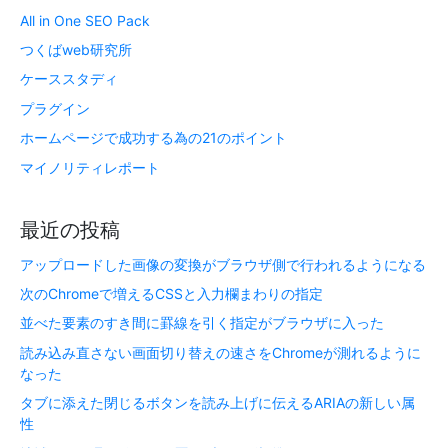
All in One SEO Pack
つくばweb研究所
ケーススタディ
プラグイン
ホームページで成功する為の21のポイント
マイノリティレポート
最近の投稿
アップロードした画像の変換がブラウザ側で行われるようになる
次のChromeで増えるCSSと入力欄まわりの指定
並べた要素のすき間に罫線を引く指定がブラウザに入った
読み込み直さない画面切り替えの速さをChromeが測れるように
なった
タブに添えた閉じるボタンを読み上げに伝えるARIAの新しい属
性