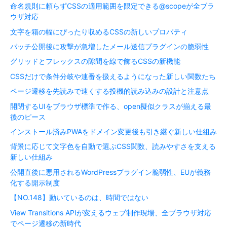
命名規則に頼らずCSSの適用範囲を限定できる@scopeが全ブラ
ウザ対応
文字を箱の幅にぴったり収めるCSSの新しいプロパティ
パッチ公開後に攻撃が急増したメール送信プラグインの脆弱性
グリッドとフレックスの隙間を線で飾るCSSの新機能
CSSだけで条件分岐や連番を扱えるようになった新しい関数たち
ページ遷移を先読みで速くする投機的読み込みの設計と注意点
開閉するUIをブラウザ標準で作る、open擬似クラスが揃える最
後のピース
インストール済みPWAをドメイン変更後も引き継ぐ新しい仕組み
背景に応じて文字色を自動で選ぶCSS関数、読みやすさを支える
新しい仕組み
公開直後に悪用されるWordPressプラグイン脆弱性、EUが義務
化する開示制度
【NO.148】動いているのは、時間ではない
View Transitions APIが変えるウェブ制作現場、全ブラウザ対応
でページ遷移の新時代