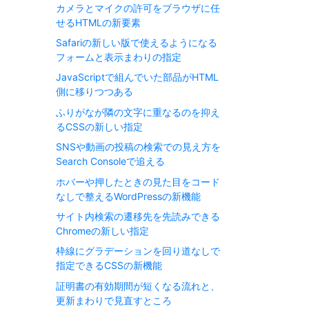
カメラとマイクの許可をブラウザに任
せるHTMLの新要素
Safariの新しい版で使えるようになる
フォームと表示まわりの指定
JavaScriptで組んでいた部品がHTML
側に移りつつある
ふりがなが隣の文字に重なるのを抑え
るCSSの新しい指定
SNSや動画の投稿の検索での見え方を
Search Consoleで追える
ホバーや押したときの見た目をコード
なしで整えるWordPressの新機能
サイト内検索の遷移先を先読みできる
Chromeの新しい指定
枠線にグラデーションを回り道なしで
指定できるCSSの新機能
証明書の有効期間が短くなる流れと、
更新まわりで見直すところ