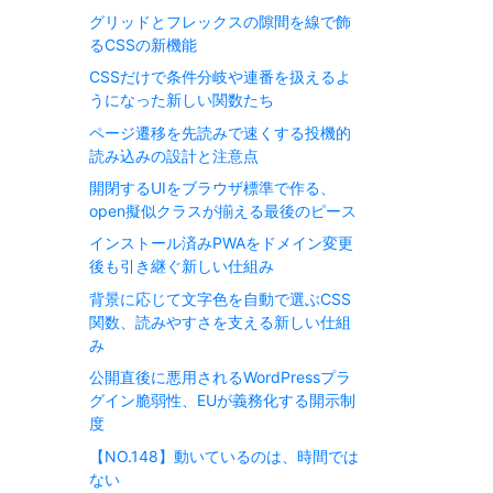
グリッドとフレックスの隙間を線で飾
るCSSの新機能
CSSだけで条件分岐や連番を扱えるよ
うになった新しい関数たち
ページ遷移を先読みで速くする投機的
読み込みの設計と注意点
開閉するUIをブラウザ標準で作る、
open擬似クラスが揃える最後のピース
インストール済みPWAをドメイン変更
後も引き継ぐ新しい仕組み
背景に応じて文字色を自動で選ぶCSS
関数、読みやすさを支える新しい仕組
み
公開直後に悪用されるWordPressプラ
グイン脆弱性、EUが義務化する開示制
度
【NO.148】動いているのは、時間では
ない