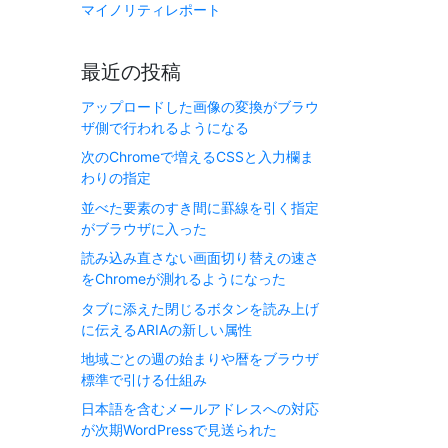
マイノリティレポート
最近の投稿
アップロードした画像の変換がブラウ
ザ側で行われるようになる
次のChromeで増えるCSSと入力欄ま
わりの指定
並べた要素のすき間に罫線を引く指定
がブラウザに入った
読み込み直さない画面切り替えの速さ
をChromeが測れるようになった
タブに添えた閉じるボタンを読み上げ
に伝えるARIAの新しい属性
地域ごとの週の始まりや暦をブラウザ
標準で引ける仕組み
日本語を含むメールアドレスへの対応
が次期WordPressで見送られた