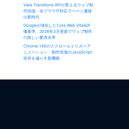
View Transitions APIが変えるウェブ制
作現場、全ブラウザ対応でページ遷移
の新時代
Googleが強化したCore Web Vitals評
価基準、2026年3月更新でウェブ制作
の新しい要求水準
Chrome 146のスクロールトリガーア
ニメーション、制作現場のJavaScript
依存を減らす新機能