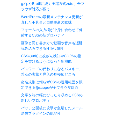
gzipやBrotliに続く圧縮方式zstd、全ブ
ラウザ対応が揃う
WordPressの最新メンテナンス更新が
直した不具合と自動更新の意味
フォームの入力欄が中身に合わせて伸
縮するCSSの新プロパティ
画像と同じ書き方で動画や音声も遅延
読み込みできるHTML属性
CSSのurl()に改ざん検知やCORSの指
定を書けるようになった新機能
パスワードの代わりになるパスキー、
普及の実態と導入の見極めどころ
命名規則に頼らずCSSの適用範囲を限
定できる@scopeが全ブラウザ対応
文字を箱の幅にぴったり収めるCSSの
新しいプロパティ
パッチ公開後に攻撃が急増したメール
送信プラグインの脆弱性