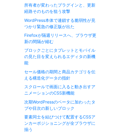
所有者が変わったプラグインと、更新
経路そのものを狙う攻撃
WordPress本体で連鎖する脆弱性が見
つかり緊急の修正版が出た
Firefoxが隔週リリースへ、ブラウザ更
新の間隔が縮む
ブロックごとにタブレットとモバイル
の見た目を変えられるエディタの新機
能
セール価格の期間と商品カテゴリを伝
える構造化データの指針
スクロールで画面に入ると動き出すア
ニメーションのCSS新機能
次期WordPressのベータに加わったタ
ブや目次の新しいブロック
要素同士を結びつけて配置するCSSア
ンカーポジショニングが全ブラウザに
揃う