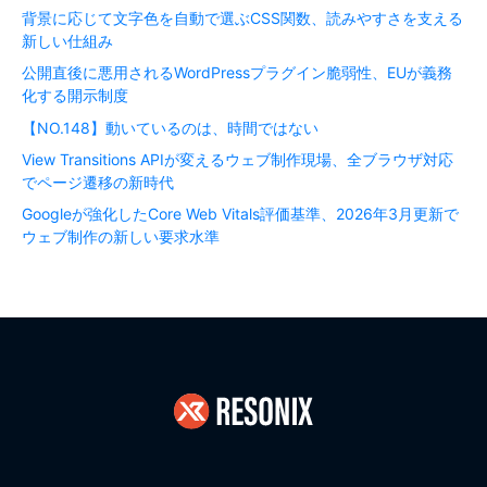
背景に応じて文字色を自動で選ぶCSS関数、読みやすさを支える
新しい仕組み
公開直後に悪用されるWordPressプラグイン脆弱性、EUが義務
化する開示制度
【NO.148】動いているのは、時間ではない
View Transitions APIが変えるウェブ制作現場、全ブラウザ対応
でページ遷移の新時代
Googleが強化したCore Web Vitals評価基準、2026年3月更新で
ウェブ制作の新しい要求水準