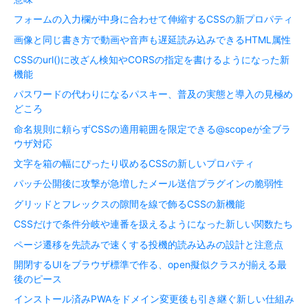
フォームの入力欄が中身に合わせて伸縮するCSSの新プロパティ
画像と同じ書き方で動画や音声も遅延読み込みできるHTML属性
CSSのurl()に改ざん検知やCORSの指定を書けるようになった新
機能
パスワードの代わりになるパスキー、普及の実態と導入の見極め
どころ
命名規則に頼らずCSSの適用範囲を限定できる@scopeが全ブラ
ウザ対応
文字を箱の幅にぴったり収めるCSSの新しいプロパティ
パッチ公開後に攻撃が急増したメール送信プラグインの脆弱性
グリッドとフレックスの隙間を線で飾るCSSの新機能
CSSだけで条件分岐や連番を扱えるようになった新しい関数たち
ページ遷移を先読みで速くする投機的読み込みの設計と注意点
開閉するUIをブラウザ標準で作る、open擬似クラスが揃える最
後のピース
インストール済みPWAをドメイン変更後も引き継ぐ新しい仕組み