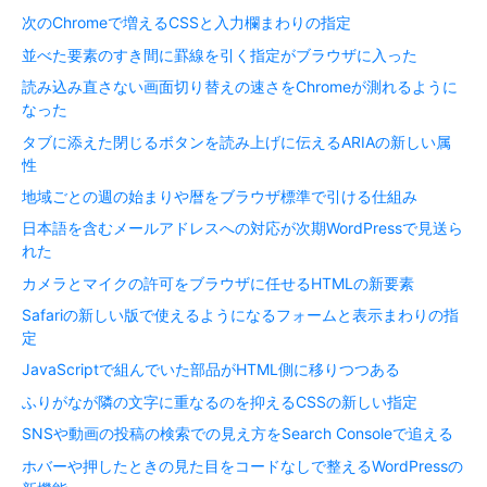
次のChromeで増えるCSSと入力欄まわりの指定
並べた要素のすき間に罫線を引く指定がブラウザに入った
読み込み直さない画面切り替えの速さをChromeが測れるように
なった
タブに添えた閉じるボタンを読み上げに伝えるARIAの新しい属
性
地域ごとの週の始まりや暦をブラウザ標準で引ける仕組み
日本語を含むメールアドレスへの対応が次期WordPressで見送ら
れた
カメラとマイクの許可をブラウザに任せるHTMLの新要素
Safariの新しい版で使えるようになるフォームと表示まわりの指
定
JavaScriptで組んでいた部品がHTML側に移りつつある
ふりがなが隣の文字に重なるのを抑えるCSSの新しい指定
SNSや動画の投稿の検索での見え方をSearch Consoleで追える
ホバーや押したときの見た目をコードなしで整えるWordPressの