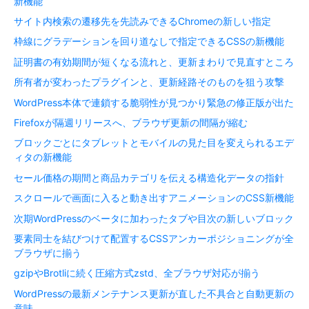
新機能
サイト内検索の遷移先を先読みできるChromeの新しい指定
枠線にグラデーションを回り道なしで指定できるCSSの新機能
証明書の有効期間が短くなる流れと、更新まわりで見直すところ
所有者が変わったプラグインと、更新経路そのものを狙う攻撃
WordPress本体で連鎖する脆弱性が見つかり緊急の修正版が出た
Firefoxが隔週リリースへ、ブラウザ更新の間隔が縮む
ブロックごとにタブレットとモバイルの見た目を変えられるエデ
ィタの新機能
セール価格の期間と商品カテゴリを伝える構造化データの指針
スクロールで画面に入ると動き出すアニメーションのCSS新機能
次期WordPressのベータに加わったタブや目次の新しいブロック
要素同士を結びつけて配置するCSSアンカーポジショニングが全
ブラウザに揃う
gzipやBrotliに続く圧縮方式zstd、全ブラウザ対応が揃う
WordPressの最新メンテナンス更新が直した不具合と自動更新の
意味