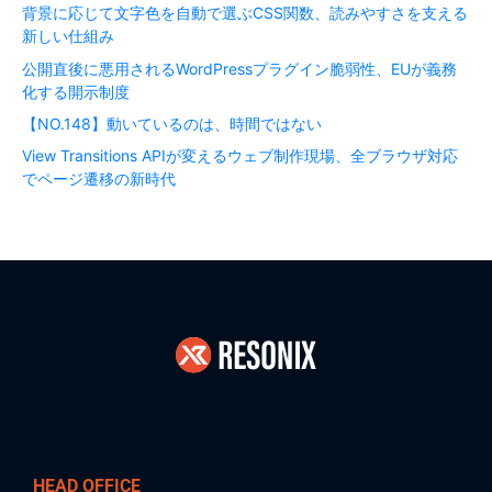
背景に応じて文字色を自動で選ぶCSS関数、読みやすさを支える
新しい仕組み
公開直後に悪用されるWordPressプラグイン脆弱性、EUが義務
化する開示制度
【NO.148】動いているのは、時間ではない
View Transitions APIが変えるウェブ制作現場、全ブラウザ対応
でページ遷移の新時代
HEAD OFFICE