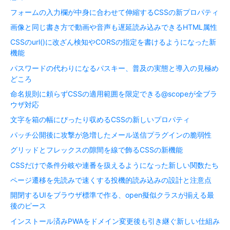
フォームの入力欄が中身に合わせて伸縮するCSSの新プロパティ
画像と同じ書き方で動画や音声も遅延読み込みできるHTML属性
CSSのurl()に改ざん検知やCORSの指定を書けるようになった新
機能
パスワードの代わりになるパスキー、普及の実態と導入の見極め
どころ
命名規則に頼らずCSSの適用範囲を限定できる@scopeが全ブラ
ウザ対応
文字を箱の幅にぴったり収めるCSSの新しいプロパティ
パッチ公開後に攻撃が急増したメール送信プラグインの脆弱性
グリッドとフレックスの隙間を線で飾るCSSの新機能
CSSだけで条件分岐や連番を扱えるようになった新しい関数たち
ページ遷移を先読みで速くする投機的読み込みの設計と注意点
開閉するUIをブラウザ標準で作る、open擬似クラスが揃える最
後のピース
インストール済みPWAをドメイン変更後も引き継ぐ新しい仕組み