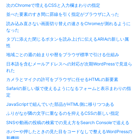
次のChromeで増えるCSSと入力欄まわりの指定
並べた要素のすき間に罫線を引く指定がブラウザに入った
読み込み直さない画面切り替えの速さをChromeが測れるように
なった
タブに添えた閉じるボタンを読み上げに伝えるARIAの新しい属
性
地域ごとの週の始まりや暦をブラウザ標準で引ける仕組み
日本語を含むメールアドレスへの対応が次期WordPressで見送ら
れた
カメラとマイクの許可をブラウザに任せるHTMLの新要素
Safariの新しい版で使えるようになるフォームと表示まわりの指
定
JavaScriptで組んでいた部品がHTML側に移りつつある
ふりがなが隣の文字に重なるのを抑えるCSSの新しい指定
SNSや動画の投稿の検索での見え方をSearch Consoleで追える
ホバーや押したときの見た目をコードなしで整えるWordPressの
新機能