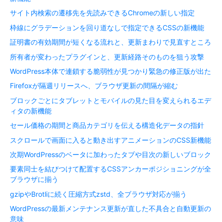
サイト内検索の遷移先を先読みできるChromeの新しい指定
枠線にグラデーションを回り道なしで指定できるCSSの新機能
証明書の有効期間が短くなる流れと、更新まわりで見直すところ
所有者が変わったプラグインと、更新経路そのものを狙う攻撃
WordPress本体で連鎖する脆弱性が見つかり緊急の修正版が出た
Firefoxが隔週リリースへ、ブラウザ更新の間隔が縮む
ブロックごとにタブレットとモバイルの見た目を変えられるエデ
ィタの新機能
セール価格の期間と商品カテゴリを伝える構造化データの指針
スクロールで画面に入ると動き出すアニメーションのCSS新機能
次期WordPressのベータに加わったタブや目次の新しいブロック
要素同士を結びつけて配置するCSSアンカーポジショニングが全
ブラウザに揃う
gzipやBrotliに続く圧縮方式zstd、全ブラウザ対応が揃う
WordPressの最新メンテナンス更新が直した不具合と自動更新の
意味