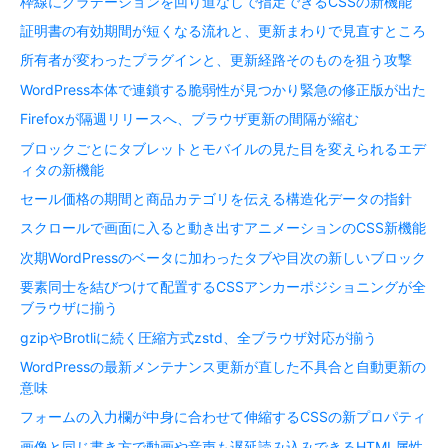
枠線にグラデーションを回り道なしで指定できるCSSの新機能
証明書の有効期間が短くなる流れと、更新まわりで見直すところ
所有者が変わったプラグインと、更新経路そのものを狙う攻撃
WordPress本体で連鎖する脆弱性が見つかり緊急の修正版が出た
Firefoxが隔週リリースへ、ブラウザ更新の間隔が縮む
ブロックごとにタブレットとモバイルの見た目を変えられるエデ
ィタの新機能
セール価格の期間と商品カテゴリを伝える構造化データの指針
スクロールで画面に入ると動き出すアニメーションのCSS新機能
次期WordPressのベータに加わったタブや目次の新しいブロック
要素同士を結びつけて配置するCSSアンカーポジショニングが全
ブラウザに揃う
gzipやBrotliに続く圧縮方式zstd、全ブラウザ対応が揃う
WordPressの最新メンテナンス更新が直した不具合と自動更新の
意味
フォームの入力欄が中身に合わせて伸縮するCSSの新プロパティ
画像と同じ書き方で動画や音声も遅延読み込みできるHTML属性