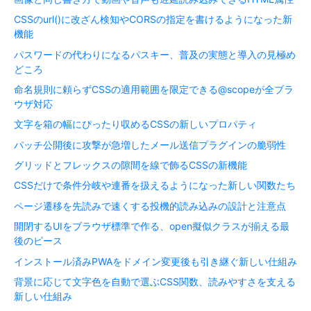
CSSのurl()に改ざん検知やCORSの指定を書けるようになった新
機能
パスワードの代わりになるパスキー、普及の実態と導入の見極め
どころ
命名規則に頼らずCSSの適用範囲を限定できる@scopeが全ブラ
ウザ対応
文字を箱の幅にぴったり収めるCSSの新しいプロパティ
パッチ公開後に攻撃が急増したメール送信プラグインの脆弱性
グリッドとフレックスの隙間を線で飾るCSSの新機能
CSSだけで条件分岐や連番を扱えるようになった新しい関数たち
ページ遷移を先読みで速くする投機的読み込みの設計と注意点
開閉するUIをブラウザ標準で作る、open擬似クラスが揃える最
後のピース
インストール済みPWAをドメイン変更後も引き継ぐ新しい仕組み
背景に応じて文字色を自動で選ぶCSS関数、読みやすさを支える
新しい仕組み