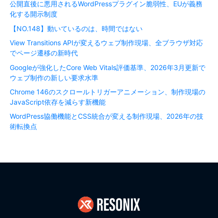
公開直後に悪用されるWordPressプラグイン脆弱性、EUが義務
化する開示制度
【NO.148】動いているのは、時間ではない
View Transitions APIが変えるウェブ制作現場、全ブラウザ対応
でページ遷移の新時代
Googleが強化したCore Web Vitals評価基準、2026年3月更新で
ウェブ制作の新しい要求水準
Chrome 146のスクロールトリガーアニメーション、制作現場の
JavaScript依存を減らす新機能
WordPress協働機能とCSS統合が変える制作現場、2026年の技
術転換点