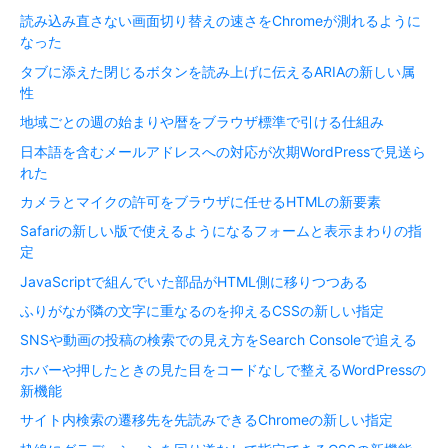
読み込み直さない画面切り替えの速さをChromeが測れるように
なった
タブに添えた閉じるボタンを読み上げに伝えるARIAの新しい属
性
地域ごとの週の始まりや暦をブラウザ標準で引ける仕組み
日本語を含むメールアドレスへの対応が次期WordPressで見送ら
れた
カメラとマイクの許可をブラウザに任せるHTMLの新要素
Safariの新しい版で使えるようになるフォームと表示まわりの指
定
JavaScriptで組んでいた部品がHTML側に移りつつある
ふりがなが隣の文字に重なるのを抑えるCSSの新しい指定
SNSや動画の投稿の検索での見え方をSearch Consoleで追える
ホバーや押したときの見た目をコードなしで整えるWordPressの
新機能
サイト内検索の遷移先を先読みできるChromeの新しい指定