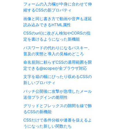
フォームの入力欄が中身に合わせて伸
縮するCSSの新プロパティ
画像と同じ書き方で動画や音声も遅延
読み込みできるHTML属性
CSSのurl()に改ざん検知やCORSの指
定を書けるようになった新機能
パスワードの代わりになるパスキー、
普及の実態と導入の見極めどころ
命名規則に頼らずCSSの適用範囲を限
定できる@scopeが全ブラウザ対応
文字を箱の幅にぴったり収めるCSSの
新しいプロパティ
パッチ公開後に攻撃が急増したメール
送信プラグインの脆弱性
グリッドとフレックスの隙間を線で飾
るCSSの新機能
CSSだけで条件分岐や連番を扱えるよ
うになった新しい関数たち