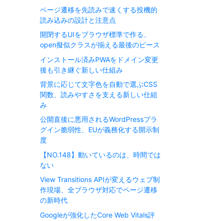
ページ遷移を先読みで速くする投機的
読み込みの設計と注意点
開閉するUIをブラウザ標準で作る、
open擬似クラスが揃える最後のピース
インストール済みPWAをドメイン変更
後も引き継ぐ新しい仕組み
背景に応じて文字色を自動で選ぶCSS
関数、読みやすさを支える新しい仕組
み
公開直後に悪用されるWordPressプラ
グイン脆弱性、EUが義務化する開示制
度
【NO.148】動いているのは、時間では
ない
View Transitions APIが変えるウェブ制
作現場、全ブラウザ対応でページ遷移
の新時代
Googleが強化したCore Web Vitals評