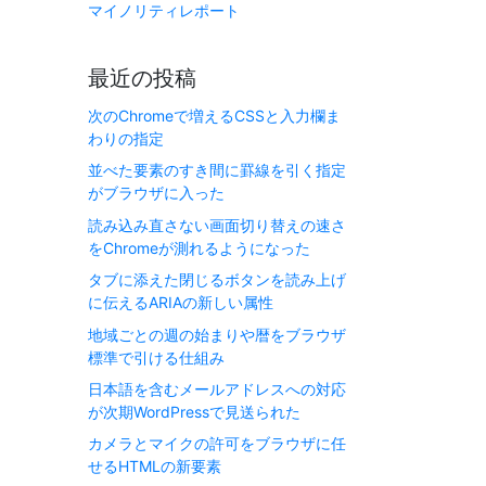
マイノリティレポート
最近の投稿
次のChromeで増えるCSSと入力欄ま
わりの指定
並べた要素のすき間に罫線を引く指定
がブラウザに入った
読み込み直さない画面切り替えの速さ
をChromeが測れるようになった
タブに添えた閉じるボタンを読み上げ
に伝えるARIAの新しい属性
地域ごとの週の始まりや暦をブラウザ
標準で引ける仕組み
日本語を含むメールアドレスへの対応
が次期WordPressで見送られた
カメラとマイクの許可をブラウザに任
せるHTMLの新要素