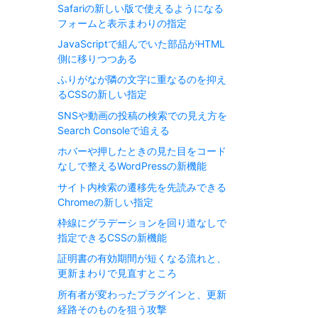
Safariの新しい版で使えるようになる
フォームと表示まわりの指定
JavaScriptで組んでいた部品がHTML
側に移りつつある
ふりがなが隣の文字に重なるのを抑え
るCSSの新しい指定
SNSや動画の投稿の検索での見え方を
Search Consoleで追える
ホバーや押したときの見た目をコード
なしで整えるWordPressの新機能
サイト内検索の遷移先を先読みできる
Chromeの新しい指定
枠線にグラデーションを回り道なしで
指定できるCSSの新機能
証明書の有効期間が短くなる流れと、
更新まわりで見直すところ
所有者が変わったプラグインと、更新
経路そのものを狙う攻撃