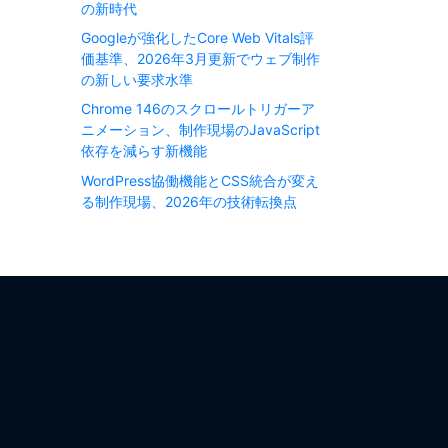
の新時代
Googleが強化したCore Web Vitals評
価基準、2026年3月更新でウェブ制作
の新しい要求水準
Chrome 146のスクロールトリガーア
ニメーション、制作現場のJavaScript
依存を減らす新機能
WordPress協働機能とCSS統合が変え
る制作現場、2026年の技術転換点