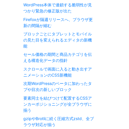
WordPress本体で連鎖する脆弱性が見
つかり緊急の修正版が出た
Firefoxが隔週リリースへ、ブラウザ更
新の間隔が縮む
ブロックごとにタブレットとモバイル
の見た目を変えられるエディタの新機
能
セール価格の期間と商品カテゴリを伝
える構造化データの指針
スクロールで画面に入ると動き出すア
ニメーションのCSS新機能
次期WordPressのベータに加わったタ
ブや目次の新しいブロック
要素同士を結びつけて配置するCSSア
ンカーポジショニングが全ブラウザに
揃う
gzipやBrotliに続く圧縮方式zstd、全ブ
ラウザ対応が揃う