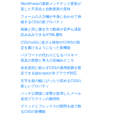
WordPressの最新メンテナンス更新が
直した不具合と自動更新の意味
フォームの入力欄が中身に合わせて伸
縮するCSSの新プロパティ
画像と同じ書き方で動画や音声も遅延
読み込みできるHTML属性
CSSのurl()に改ざん検知やCORSの指
定を書けるようになった新機能
パスワードの代わりになるパスキー、
普及の実態と導入の見極めどころ
命名規則に頼らずCSSの適用範囲を限
定できる@scopeが全ブラウザ対応
文字を箱の幅にぴったり収めるCSSの
新しいプロパティ
パッチ公開後に攻撃が急増したメール
送信プラグインの脆弱性
グリッドとフレックスの隙間を線で飾
るCSSの新機能