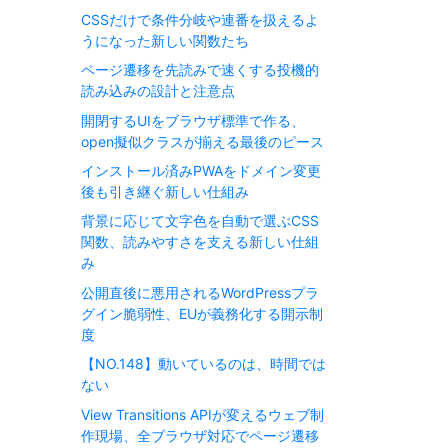
CSSだけで条件分岐や連番を扱えるよ
うになった新しい関数たち
ページ遷移を先読みで速くする投機的
読み込みの設計と注意点
開閉するUIをブラウザ標準で作る、
open擬似クラスが揃える最後のピース
インストール済みPWAをドメイン変更
後も引き継ぐ新しい仕組み
背景に応じて文字色を自動で選ぶCSS
関数、読みやすさを支える新しい仕組
み
公開直後に悪用されるWordPressプラ
グイン脆弱性、EUが義務化する開示制
度
【NO.148】動いているのは、時間では
ない
View Transitions APIが変えるウェブ制
作現場、全ブラウザ対応でページ遷移