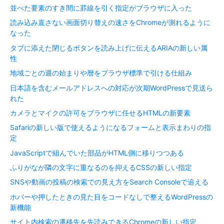
並べた要素のすき間に罫線を引く指定がブラウザに入った
読み込み直さない画面切り替えの速さをChromeが測れるように
なった
タブに添えた閉じるボタンを読み上げに伝えるARIAの新しい属
性
地域ごとの週の始まりや暦をブラウザ標準で引ける仕組み
日本語を含むメールアドレスへの対応が次期WordPressで見送ら
れた
カメラとマイクの許可をブラウザに任せるHTMLの新要素
Safariの新しい版で使えるようになるフォームと表示まわりの指
定
JavaScriptで組んでいた部品がHTML側に移りつつある
ふりがなが隣の文字に重なるのを抑えるCSSの新しい指定
SNSや動画の投稿の検索での見え方をSearch Consoleで追える
ホバーや押したときの見た目をコードなしで整えるWordPressの
新機能
サイト内検索の遷移先を先読みできるChromeの新しい指定