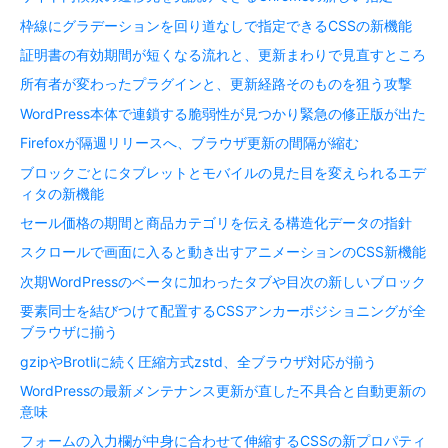
枠線にグラデーションを回り道なしで指定できるCSSの新機能
証明書の有効期間が短くなる流れと、更新まわりで見直すところ
所有者が変わったプラグインと、更新経路そのものを狙う攻撃
WordPress本体で連鎖する脆弱性が見つかり緊急の修正版が出た
Firefoxが隔週リリースへ、ブラウザ更新の間隔が縮む
ブロックごとにタブレットとモバイルの見た目を変えられるエデ
ィタの新機能
セール価格の期間と商品カテゴリを伝える構造化データの指針
スクロールで画面に入ると動き出すアニメーションのCSS新機能
次期WordPressのベータに加わったタブや目次の新しいブロック
要素同士を結びつけて配置するCSSアンカーポジショニングが全
ブラウザに揃う
gzipやBrotliに続く圧縮方式zstd、全ブラウザ対応が揃う
WordPressの最新メンテナンス更新が直した不具合と自動更新の
意味
フォームの入力欄が中身に合わせて伸縮するCSSの新プロパティ