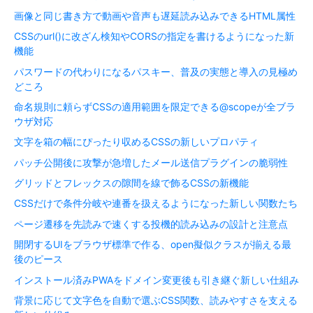
画像と同じ書き方で動画や音声も遅延読み込みできるHTML属性
CSSのurl()に改ざん検知やCORSの指定を書けるようになった新
機能
パスワードの代わりになるパスキー、普及の実態と導入の見極め
どころ
命名規則に頼らずCSSの適用範囲を限定できる@scopeが全ブラ
ウザ対応
文字を箱の幅にぴったり収めるCSSの新しいプロパティ
パッチ公開後に攻撃が急増したメール送信プラグインの脆弱性
グリッドとフレックスの隙間を線で飾るCSSの新機能
CSSだけで条件分岐や連番を扱えるようになった新しい関数たち
ページ遷移を先読みで速くする投機的読み込みの設計と注意点
開閉するUIをブラウザ標準で作る、open擬似クラスが揃える最
後のピース
インストール済みPWAをドメイン変更後も引き継ぐ新しい仕組み
背景に応じて文字色を自動で選ぶCSS関数、読みやすさを支える