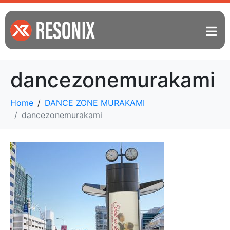
dancezonemurakami
Home
DANCE ZONE MURAKAMI
dancezonemurakami