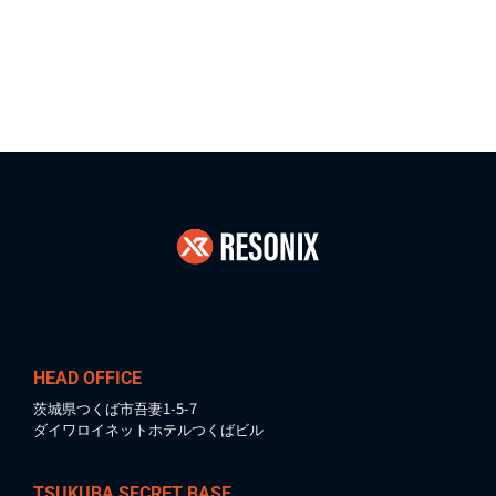
2025/05/20
【NO.135】「AI 2027」 科学的根拠を持つ仮説シナリオ まとめ
HEAD OFFICE
茨城県つくば市吾妻1-5-7
ダイワロイネットホテルつくばビル
TSUKUBA SECRET BASE