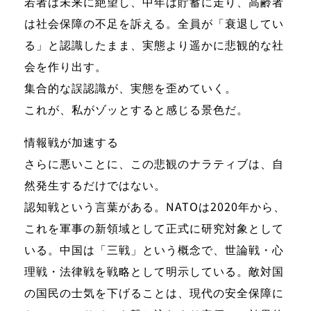
若者は未来に絶望し、中年は貯蓄に走り、高齢者
は社会保障の不足を訴える。全員が「衰退してい
る」と認識したまま、実態より遥かに悲観的な社
会を作り出す。
集合的な誤認識が、実態を歪めていく。
これが、私がゾッとすると感じる景色だ。
情報戦が加速する
さらに悪いことに、この悲観のナラティブは、自
然発生するだけではない。
認知戦という言葉がある。NATOは2020年から、
これを軍事の新領域として正式に研究対象として
いる。中国は「三戦」という概念で、世論戦・心
理戦・法律戦を戦略として明示している。敵対国
の国民の士気を下げることは、現代の安全保障に