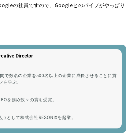
oogleの社員ですので、Googleとのパイプがやっぱり
tive Director
年間で数名の企業を500名以上の企業に成長させることに貢
インを学ぶ。
CEOを務め数々の賞を受賞。
点として株式会社RESONIXを起業。