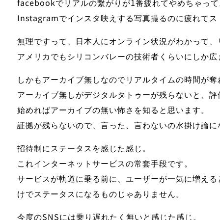
facebook
でリアルの繋がりが1番疲れてやめちゃって
Instagram
でインスタ映えする写真撮るのに疲れてス
無理ですって、日本人にオンライン状況がわかって、
アメリカでもシリコンバレーの技術者くらいにしか広
しかもアーカイブ無しなのでリアルタイムの時間が奪
アーカイブ無しがデジタルタトゥーが残らないと、評
始めればアーカイブの無い怖さを知ると思います。
証拠が残らないので、言った、言わないの水掛け論に
招待制にステータスを感じた感じ。
これインターネットサービスの常套手段です。
サービスが軌道に乗る前に、ユーザーが一気に増える
けでステータスになるものじゃありません。
今度のSNSには乗り遅れたく無いと感じた感じ。