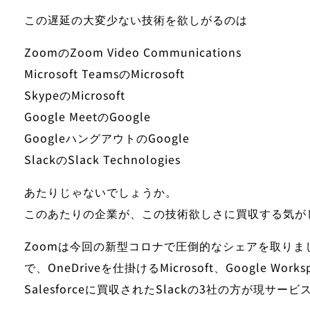
この遅延の大変少ない技術を欲しがるのは
Zoom
のZoom Video Communications
Microsoft Teams
のMicrosoft
Skype
のMicrosoft
Google Meet
のGoogle
Googleハングアウト
のGoogle
Slack
のSlack Technologies
あたりじゃないでしょうか。
このあたりの企業が、この技術欲しさに買収する気が
Zoomは今回の新型コロナで圧倒的なシェアを取り
で、OneDriveを仕掛けるMicrosoft、Google Wor
Salesforceに買収されたSlackの3社の方が現