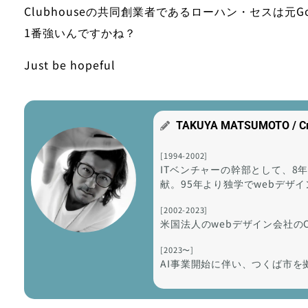
Clubhouseの共同創業者であるローハン・セスは元G
1番強いんですかね？
Just be hopeful
TAKUYA MATSUMOTO / Crea
[1994-2002]
ITベンチャーの幹部として、8
献。95年より独学でwebデザ
[2002-2023]
米国法人のwebデザイン会社の
[2023〜]
AI事業開始に伴い、つくば市を拠