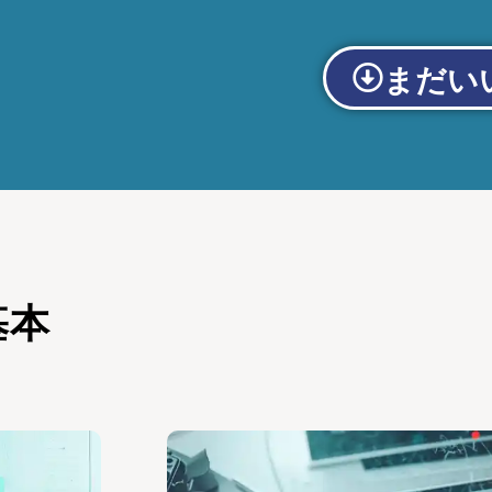
まだい
基本