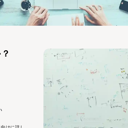
か？
い
様向けに詳し