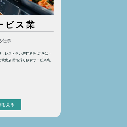
ービス業
る仕事
堂，レストラン,専門料理 店,そば・
の飲食店,持ち帰り飲食サービス業,
例を見る