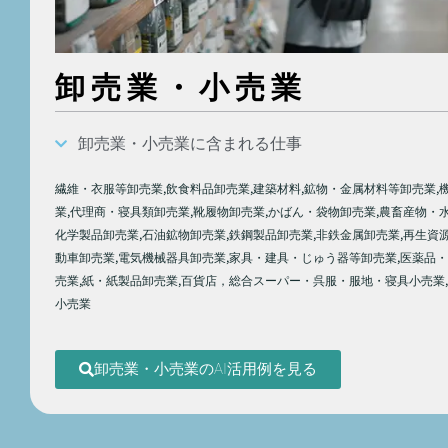
卸売業・小売業
卸売業・小売業に含まれる仕事
繊維・衣服等卸売業,飲食料品卸売業,建築材料,鉱物・金属材料等卸売業,
業,代理商・寝具類卸売業,靴履物卸売業,かばん・袋物卸売業,農畜産物・
化学製品卸売業,石油鉱物卸売業,鉄鋼製品卸売業,非鉄金属卸売業,再生資
動車卸売業,電気機械器具卸売業,家具・建具・じゅう器等卸売業,医薬品
売業,紙・紙製品卸売業,百貨店，総合スーパー・呉服・服地・寝具小売業
小売業
卸売業・小売業のAI活用例を見る