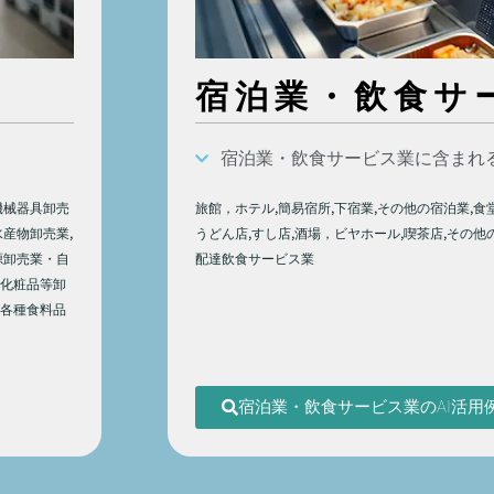
宿泊業・飲食サ
宿泊業・飲食サービス業に含まれ
機械器具卸売
旅館，ホテル,簡易宿所,下宿業,その他の宿泊業,食
水産物卸売業,
うどん店,すし店,酒場，ビヤホール,喫茶店,その他
源卸売業・自
配達飲食サービス業
・化粧品等卸
,各種食料品
宿泊業・飲食サービス業のAI活用