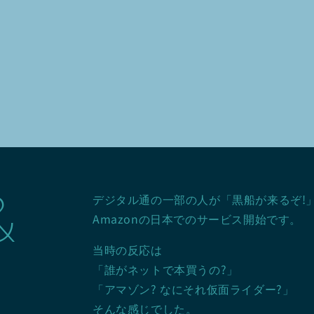
&
デジタル通の一部の人が「黒船が来るぞ!」
Amazonの日本でのサービス開始です。
当時の反応は
「誰がネットで本買うの?」
「アマゾン? なにそれ仮面ライダー?」
そんな感じでした。